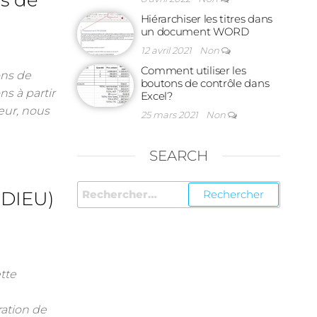
s de
Hiérarchiser les titres dans
un document WORD
12 avril 2021
Non
Comment utiliser les
ons de
boutons de contrôle dans
ns à partir
Excel?
teur, nous
25 mars 2021
Non
SEARCH
 DIEU)
tte
ation de