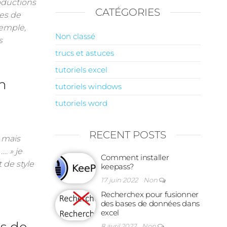
ductions
CATÉGORIES
ées de
xemple,
Non classé
s
trucs et astuces
tutoriels excel
un
tutoriels windows
tutoriels word
RECENT POSTS
 mais
. » je
Comment installer
 de style
keepass?
17 juin 2022
Non
Recherchex pour fusionner
des bases de données dans
excel
8 avril 2022
Non