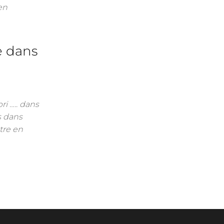
en
re dans
i ….. dans
s dans
tre en