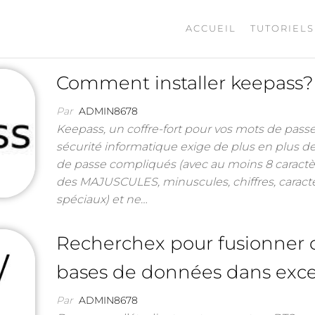
ACCUEIL
TUTORIELS
Comment installer keepass?
Par
ADMIN8678
Keepass, un coffre-fort pour vos mots de pass
sécurité informatique exige de plus en plus d
de passe compliqués (avec au moins 8 caractè
des MAJUSCULES, minuscules, chiffres, caract
spéciaux) et ne…
Recherchex pour fusionner 
bases de données dans exce
Par
ADMIN8678