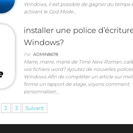
Windows, il est possible de gagner du temps 
activant le God Mode…
installer une police d’écritu
Windows?
Par
ADMIN8678
Marre, marre, marre de Time New Roman, calibr
vos fichiers word? Ajoutez de nouvelles police
Windows Afin de compléter un article sur met
forme un rapport de stage, voyons comment
personnaliser…
2
3
Suivant