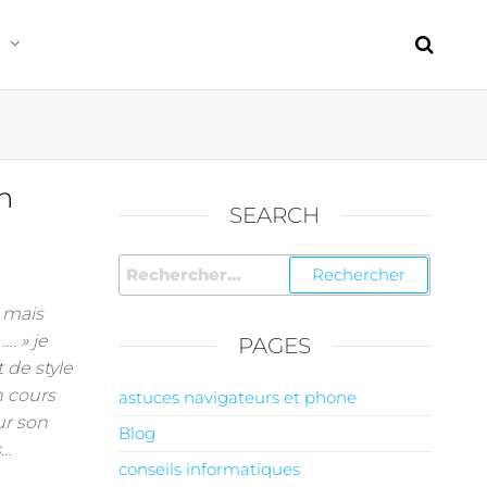
un
SEARCH
 mais
. » je
PAGES
 de style
n cours
astuces navigateurs et phone
ur son
Blog
s…
conseils informatiques