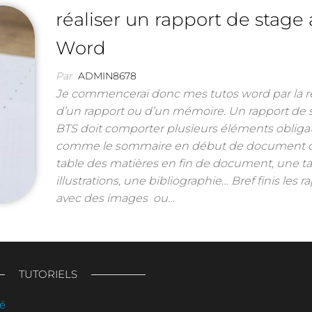
réaliser un rapport de stage
Word
Par
ADMIN8678
Je commencerai donc mes tutos word par la ré
d’un rapport ou d’un mémoire. Un rapport de 
BTS doit comporter plusieurs éléments oblig
comme le sommaire en début de document 
table des matières en fin de document, une t
illustrations, une bibliographie… Bref finis les r
avec des images ou…
TUTORIELS
sé