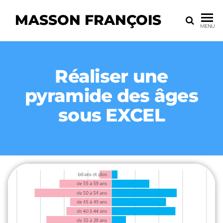
MASSON FRANÇOIS
MENU
Réaliser une
pyramide des âges
sous EXCEL